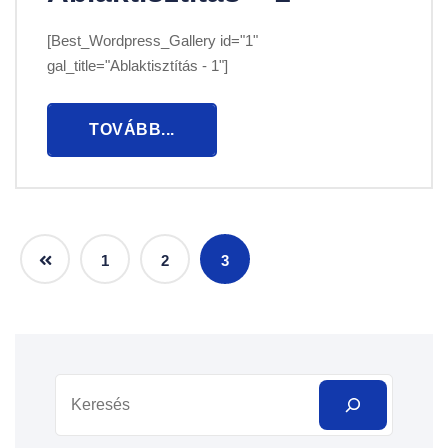
[Best_Wordpress_Gallery id="1"
gal_title="Ablaktisztítás - 1"]
TOVÁBB...
1
2
3
Keresés